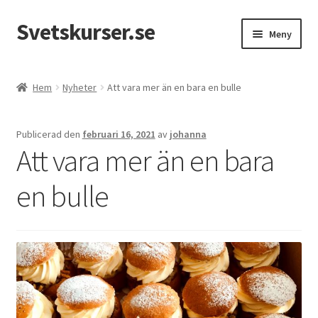
Svetskurser.se
Hoppa
Hoppa
Meny
till
till
navigering
innehåll
Kursinformation
Hem
Nyheter
Att vara mer än en bara en bulle
Kontakt
Publicerad den
februari 16, 2021
av
johanna
Att vara mer än en bara
en bulle