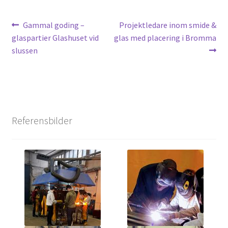
Inläggsnavigering
Föregående
Nästa
Gammal goding –
Projektledare inom smide &
inlägg:
inlägg:
glaspartier Glashuset vid
glas med placering i Bromma
slussen
Referensbilder