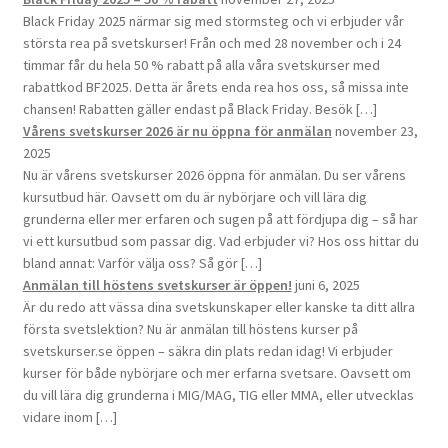
Black Friday 2025 närmar sig med stormsteg och vi erbjuder vår
största rea på svetskurser! Från och med 28 november och i 24
timmar får du hela 50 % rabatt på alla våra svetskurser med
rabattkod BF2025. Detta är årets enda rea hos oss, så missa inte
chansen! Rabatten gäller endast på Black Friday. Besök […]
Vårens svetskurser 2026 är nu öppna för anmälan
november 23,
2025
Nu är vårens svetskurser 2026 öppna för anmälan. Du ser vårens
kursutbud här. Oavsett om du är nybörjare och vill lära dig
grunderna eller mer erfaren och sugen på att fördjupa dig – så har
vi ett kursutbud som passar dig. Vad erbjuder vi? Hos oss hittar du
bland annat: Varför välja oss? Så gör […]
Anmälan till höstens svetskurser är öppen!
juni 6, 2025
Är du redo att vässa dina svetskunskaper eller kanske ta ditt allra
första svetslektion? Nu är anmälan till höstens kurser på
svetskurser.se öppen – säkra din plats redan idag! Vi erbjuder
kurser för både nybörjare och mer erfarna svetsare. Oavsett om
du vill lära dig grunderna i MIG/MAG, TIG eller MMA, eller utvecklas
vidare inom […]