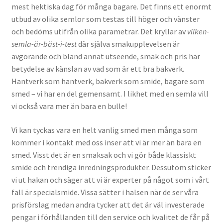
mest hektiska dag för många bagare. Det finns ett enormt
utbud av olika semlor som testas till höger och vänster
och bedöms utifrån olika parametrar. Det kryllar av
vilken-
semla-är-bäst-i-test
där själva smakupplevelsen är
avgörande och bland annat utseende, smak och pris har
betydelse av känslan av vad som är ett bra bakverk.
Hantverk som hantverk, bakverk som smide, bagare som
smed – vi har en del gemensamt. I likhet med en semla vill
vi också vara mer än bara en bulle!
Vi kan tyckas vara en helt vanlig smed men många som
kommer i kontakt med oss inser att vi är mer än bara en
smed. Visst det är en smaksak och vi gör både klassiskt
smide och trendiga inredningsprodukter. Dessutom sticker
vi ut hakan och säger att vi är experter på något som i vårt
fall är specialsmide. Vissa sätter i halsen när de ser våra
prisförslag medan andra tycker att det är väl investerade
pengar i förhållanden till den service och kvalitet de får på