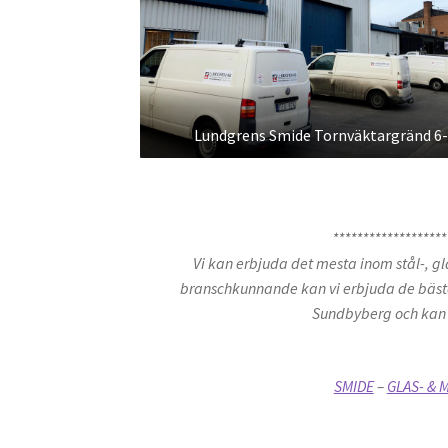
Lundgrens Smide Tornväktargränd 6
*******************
Vi kan erbjuda det mesta inom stål-, gl
branschkunnande kan vi erbjuda de bästa l
Sundbyberg och kan g
SMIDE
–
GLAS- & 