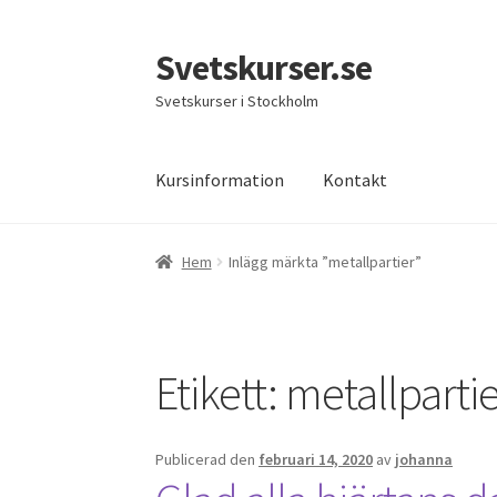
Svetskurser.se
Hoppa
Hoppa
till
till
Svetskurser i Stockholm
navigering
innehåll
Kursinformation
Kontakt
Hem
Inlägg märkta ”metallpartier”
Etikett:
metallparti
Publicerad den
februari 14, 2020
av
johanna