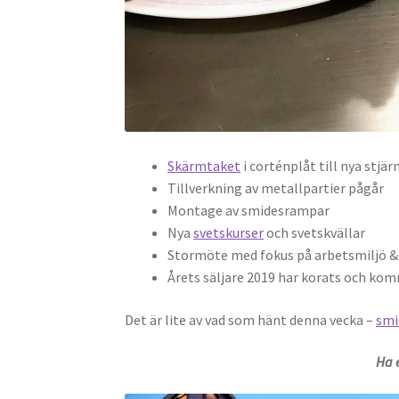
Skärmtaket
i corténplåt till nya stj
Tillverkning av metallpartier pågår
Montage av smidesrampar
Nya
svetskurser
och svetskvällar
Stormöte med fokus på arbetsmiljö &
Årets säljare 2019 har korats och kom
Det är lite av vad som hänt denna vecka –
smi
Ha 