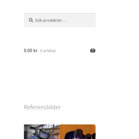
Sök
Sök
efter:
0.00
kr
0 artiklar
Referensbilder