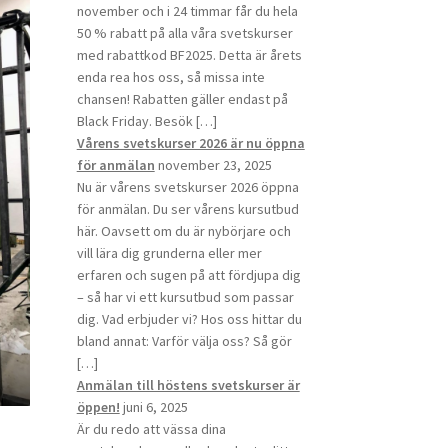
november och i 24 timmar får du hela
50 % rabatt på alla våra svetskurser
med rabattkod BF2025. Detta är årets
enda rea hos oss, så missa inte
chansen! Rabatten gäller endast på
Black Friday. Besök […]
Vårens svetskurser 2026 är nu öppna
för anmälan
november 23, 2025
Nu är vårens svetskurser 2026 öppna
för anmälan. Du ser vårens kursutbud
här. Oavsett om du är nybörjare och
vill lära dig grunderna eller mer
erfaren och sugen på att fördjupa dig
– så har vi ett kursutbud som passar
dig. Vad erbjuder vi? Hos oss hittar du
bland annat: Varför välja oss? Så gör
[…]
Anmälan till höstens svetskurser är
öppen!
juni 6, 2025
Är du redo att vässa dina