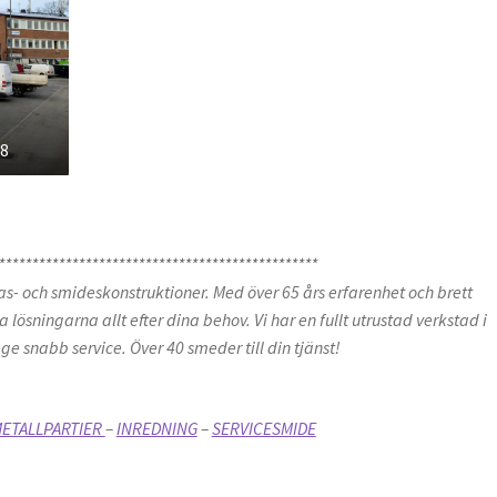
-8
************************************************
as- och smideskonstruktioner. Med över 65 års erfarenhet och brett
ösningarna allt efter dina behov. Vi har en fullt utrustad verkstad i
e snabb service. Över 40 smeder till din tjänst!
METALLPARTIER
–
INREDNING
–
SERVICESMIDE