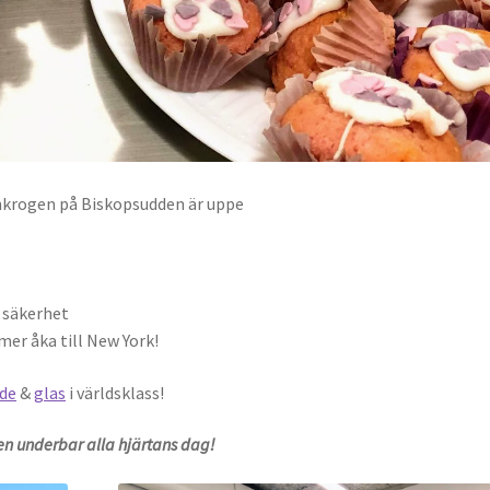
ärnkrogen på Biskopsudden är uppe
 säkerhet
mer åka till New York!
de
&
glas
i världsklass!
en underbar alla hjärtans dag!