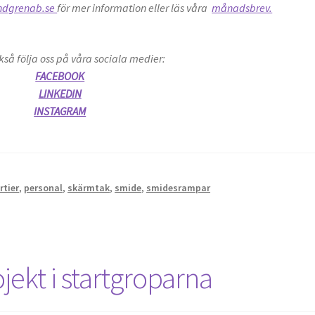
ndgrenab.se
för mer information eller läs våra
månadsbrev.
kså följa oss på våra sociala medier:
FACEBOOK
LINKEDIN
INSTAGRAM
rtier
,
personal
,
skärmtak
,
smide
,
smidesrampar
ekt i startgroparna