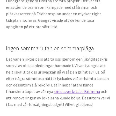
Lundgrens genom tiderna största projekt. Det var ett
enastående team som kämpade med stålramar och
plåtkassetter på Fridhemsplan under en mycket tight
tidsplan i somras. Gänget visade att de kunde lösa
uppgiften på ett bra sätt i tid.
Ingen sommar utan en sommarplåga
Det var en riktig pärs att ta oss igenom den likviditetskris
som vi av olika anledningar hamnade i. Vi var tvungna att
helt iskallt ta oss ur svackan då vi såg en glimt av ljus. Så
efter några sömnlösa nätter lyckades vi återhämta kassan
och dessutom slå rekord! Det innebar att vi kunde
finansiera köpet av vår nya
smidesverkstad i Bromma
och
att renoveringen av lokalerna kunde börja. Dessutom var vi
i fas med vår försäljningsbudget! Vilket glädjerus!