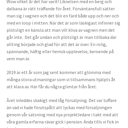
Wow vilket år det har varit! Liknelsen med en berg och
dalbana är rätt träffande för året. Förväntansfull sätter
man sig i vagnen och det blir en färd både upp och ner och
med en loop i mitten. När det är som läskigast infinner sig
plötsligt en känsla att man vill kliva av vagnen men det
går inte. Det går undan och plötsligt är man tillbaka där
allting började och glad för att det är över. En rolig,
spännande, häftig eller hemsk upplevelse, beroende på
vem man är.
2019 är ett år som jag sent kommer att glömma med
många stora utmaningar som vi tillsammans hjälpts åt
att klara av. Här får du några glimtar från året.
Året inleddes skakigt med låg försäljning. Det var tuffare
än vad vi hade förutspått att lyckas med försäljningen
genom vår satsning med nya projektledare i takt med att
våra gamla erfarna rävar gick i pension. Ända tills vi fick in