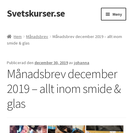
Svetskurser.se
Hoppa
Hoppa
Meny
till
till
navigering
innehåll
Kursinformation
Hem
Månadsbrev
Månadsbrev december 2019 – allt inom
smide & glas
Kontakt
Publicerad den
december 30, 2019
av
johanna
Månadsbrev december
2019 – allt inom smide &
glas