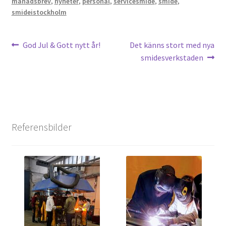
månadsbrev
,
nyheter
,
personal
,
servicesmide
,
smide
,
smideistockholm
Inläggsnavigering
Föregående
Nästa
God Jul & Gott nytt år!
Det känns stort med nya
inlägg:
inlägg:
smidesverkstaden
Referensbilder