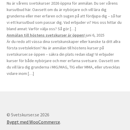
Nu är vårens svetskurser 2026 öppna för anmälan. Du ser vårens
kursutbud här. Oavsett om du är nybörjare och vill lära dig
grunderna eller mer erfaren och sugen på att fördjupa dig – så har
vi ett kursutbud som passar dig. Vad erbjuder vi? Hos oss hittar du
bland annat: Varför välja oss? Så gör […]
Anmälan till höstens svetskurser är öppen!
juni 6, 2025
Är du redo att vässa dina svetskunskaper eller kanske ta ditt allra
första svetslektion? Nu är anmälan till höstens kurser på
svetskurser.se öppen – säkra din plats redan idag! Vi erbjuder
kurser för både nybörjare och mer erfarna svetsare. Oavsett om
du vill lära dig grunderna i MIG/MAG, TIG eller MMA, eller utvecklas
vidare inom […]
© Svetskurser.se 2026
Byggt med WooCommerce
.