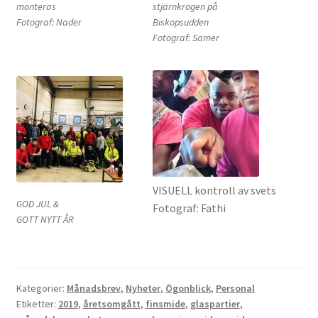
monteras
stjärnkrogen på
Fotograf: Nader
Biskopsudden
Fotograf: Samer
VISUELL kontroll av svets
GOD JUL &
Fotograf: Fathi
GOTT NYTT ÅR
Kategorier:
Månadsbrev
,
Nyheter
,
Ögonblick
,
Personal
Etiketter:
2019
,
åretsomgått
,
finsmide
,
glaspartier
,