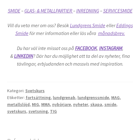
SMIDE
–
GLAS- & METALLPARTIER
–
INREDNING
–
SERVICESMIDE
Vill du veta mer om oss? Besök
Lundgrens Smide
eller
Eddings
Smide
för mer information eller läs våra
månadsbrev.
Du har väl inte missat oss på
FACEBOOK
,
INSTAGRAM
,
&
LINKEDIN
?
Där har du möjlighet att ta del av nyheter, fina
tävlingar, erbjudanden och massvis med inspiration.
Kategori:
Svetskurs
Etiketter:
fortsättning
,
lundgrenab
,
lundgrenssmide
,
MAG
,
metallslöjd
,
MIG
,
MMA
,
nybörjare
,
nyheter
,
skapa
,
smide
,
svetskurs
,
svetsning
,
TIG