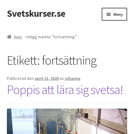
Svetskurser.se
Hoppa
Hoppa
Meny
till
till
navigering
innehåll
Kursinformation
Hem
Inlägg märkta ”fortsättning”
Kontakt
Etikett:
fortsättning
Publicerad den
april 21, 2020
av
johanna
Poppis att lära sig svetsa!