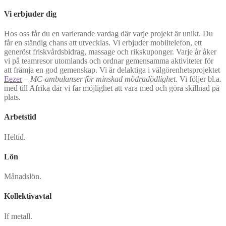
Vi erbjuder dig
Hos oss får du en varierande vardag där varje projekt är unikt. Du
får en ständig chans att utvecklas. Vi erbjuder mobiltelefon, ett
generöst friskvårdsbidrag, massage och rikskuponger. Varje år åker
vi på teamresor utomlands och ordnar gemensamma aktiviteter för
att främja en god gemenskap. Vi är delaktiga i välgörenhetsprojektet
Eezer
–
MC-ambulanser
för minskad mödradödlighet
. Vi följer bl.a.
med till Afrika där vi får möjlighet att vara med och göra skillnad på
plats.
Arbetstid
Heltid.
Lön
Månadslön.
Kollektivavtal
If metall.