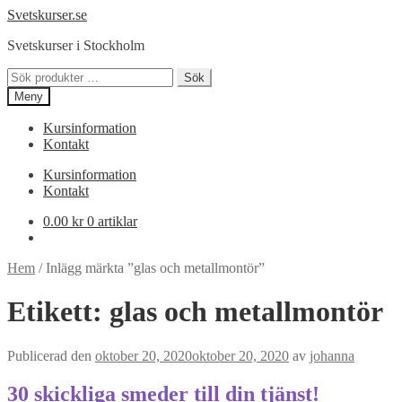
Hoppa
Hoppa
Svetskurser.se
till
till
Svetskurser i Stockholm
navigering
innehåll
Sök
Sök
efter:
Meny
Kursinformation
Kontakt
Kursinformation
Kontakt
0.00
kr
0 artiklar
Hem
/
Inlägg märkta ”glas och metallmontör”
Etikett:
glas och metallmontör
Publicerad den
oktober 20, 2020
oktober 20, 2020
av
johanna
30 skickliga smeder till din tjänst!