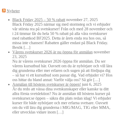
Nyheter
Black Friday 2025 – 50 % rabatt
november 27, 2025
Black Friday 2025 närmar sig med stormsteg och vi erbjuder
vår största rea på svetskurser! Från och med 28 november och
i 24 timmar får du hela 50 % rabatt på alla våra svetskurser
med rabattkod BF2025. Detta är årets enda rea hos oss, så
missa inte chansen! Rabatten gäller endast på Black Friday.
Besök […]
Vårens svetskurser 2026 är nu öppna för anmälan
november
23, 2025
Nu är vårens svetskurser 2026 öppna för anmälan. Du ser
vårens kursutbud här. Oavsett om du är nybörjare och vill lära
dig grunderna eller mer erfaren och sugen på att fördjupa dig
– så har vi ett kursutbud som passar dig. Vad erbjuder vi? Hos
oss hittar du bland annat: Varför välja oss? Så gör […]
Anmälan till höstens svetskurser är öppen!
juni 6, 2025
Är du redo att vässa dina svetskunskaper eller kanske ta ditt
allra första svetslektion? Nu är anmälan till höstens kurser på
svetskurser.se öppen – säkra din plats redan idag! Vi erbjuder
kurser för både nybörjare och mer erfarna svetsare. Oavsett
om du vill lära dig grunderna i MIG/MAG, TIG eller MMA,
eller utvecklas vidare inom […]