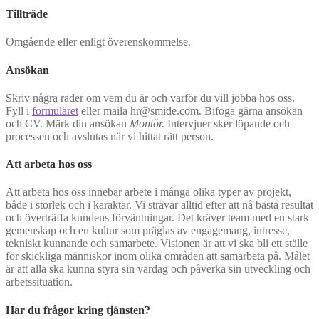
Tillträde
Omgående eller enligt överenskommelse.
Ansökan
Skriv några rader om vem du är och varför du vill jobba hos oss.
Fyll i
formuläret
eller maila hr@smide.com. Bifoga gärna ansökan
och CV. Märk din ansökan
Montör.
Intervjuer sker löpande och
processen och avslutas när vi hittat rätt person.
Att arbeta hos oss
Att arbeta hos oss innebär arbete i många olika typer av projekt,
både i storlek och i karaktär. Vi strävar alltid efter att nå bästa resultat
och överträffa kundens förväntningar. Det kräver team med en stark
gemenskap och en kultur som präglas av engagemang, intresse,
tekniskt kunnande och samarbete. Visionen är att vi ska bli ett ställe
för skickliga människor inom olika områden att samarbeta på. Målet
är att alla ska kunna styra sin vardag och påverka sin utveckling och
arbetssituation.
Har du frågor kring tjänsten?