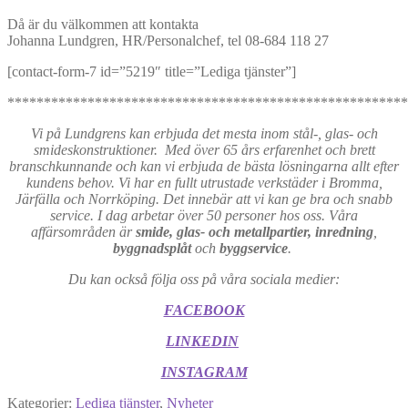
Då är du välkommen att kontakta
Johanna Lundgren, HR/Personalchef, tel 08-684 118 27
[contact-form-7 id=”5219″ title=”Lediga tjänster”]
*******************************************************
Vi på Lundgrens kan erbjuda det mesta inom stål-, glas- och
smideskonstruktioner. Med över 65 års erfarenhet och brett
branschkunnande och kan vi erbjuda de bästa lösningarna allt efter
kundens behov. Vi har en fullt utrustade verkstäder i Bromma,
Järfälla och Norrköping. Det innebär att vi kan ge bra och snabb
service. I dag arbetar över 50 personer hos oss. Våra
affärsområden är
smide, glas- och metallpartier, inredning
,
byggnadsplåt
och
byggservice
.
Du kan också följa oss på våra sociala medier:
FACEBOOK
LINKEDIN
INSTAGRAM
Kategorier:
Lediga tjänster
,
Nyheter