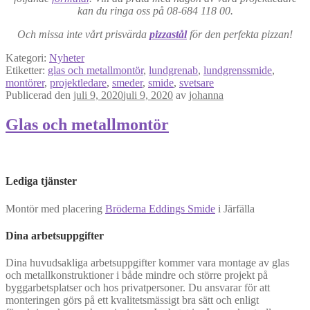
kan du ringa oss på 08-684 118 00.
Och missa inte vårt prisvärda
pizzastål
för den perfekta pizzan!
Kategori:
Nyheter
Etiketter:
glas och metallmontör
,
lundgrenab
,
lundgrenssmide
,
montörer
,
projektledare
,
smeder
,
smide
,
svetsare
Publicerad den
juli 9, 2020
juli 9, 2020
av
johanna
Glas och metallmontör
Lediga tjänster
Montör
med placering
Bröderna Eddings Smide
i Järfälla
Dina arbetsuppgifter
Dina huvudsakliga arbetsuppgifter kommer vara montage av glas
och metallkonstruktioner i både mindre och större projekt på
byggarbetsplatser och hos privatpersoner. Du ansvarar för att
monteringen görs på ett kvalitetsmässigt bra sätt och enligt