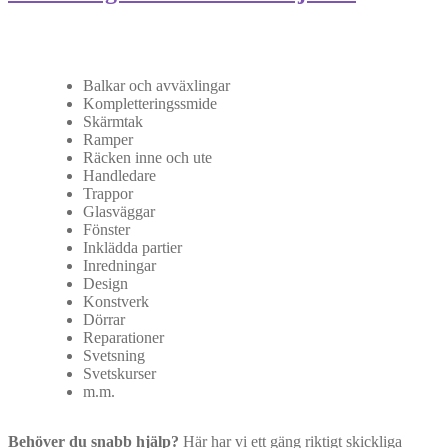
Balkar och avväxlingar
Kompletteringssmide
Skärmtak
Ramper
Räcken inne och ute
Handledare
Trappor
Glasväggar
Fönster
Inklädda partier
Inredningar
Design
Konstverk
Dörrar
Reparationer
Svetsning
Svetskurser
m.m.
Behöver du snabb hjälp?
Här har vi ett gäng riktigt skickliga