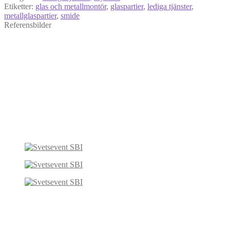
Etiketter:
glas och metallmontör
,
glaspartier
,
lediga tjänster
,
metallglaspartier
,
smide
Referensbilder