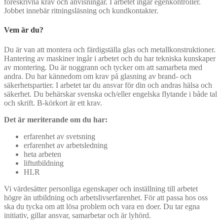
föreskrivna krav och anvisningar. I arbetet ingår egenkontroller.
Jobbet innebär ritningsläsning och kundkontakter.
Vem är du?
Du är van att montera och färdigställa glas och metallkonstruktioner.
Hantering av maskiner ingår i arbetet och du har tekniska kunskaper
av montering. Du är noggrann och tycker om att samarbeta med
andra. Du har kännedom om krav på glasning av brand- och
säkerhetspartier. I arbetet tar du ansvar för din och andras hälsa och
säkerhet. Du behärskar svenska och/eller engelska flytande i både tal
och skrift. B-körkort är ett krav.
Det är meriterande om du har:
erfarenhet av svetsning
erfarenhet av arbetsledning
heta arbeten
liftutbildning
HLR
Vi värdesätter personliga egenskaper och inställning till arbetet
högre än utbildning och arbetslivserfarenhet. För att passa hos oss
ska du tycka om att lösa problem och vara en doer. Du tar egna
initiativ, gillar ansvar, samarbetar och är lyhörd.