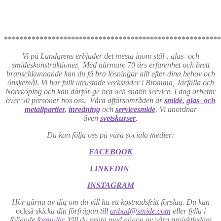
*******************************************************
Vi på Lundgrens erbjuder det mesta inom stål-, glas- och
smideskonstruktioner. Med närmare 70 års erfarenhet och brett
branschkunnande kan du få bra lösningar allt efter dina behov och
önskemål. Vi har fullt utrustade verkstäder i Bromma, Järfälla och
Norrköping och kan därför ge bra och snabb service. I dag arbetar
över 50 personer hos oss. Våra affärsområden är
smide
,
glas- och
metallpartier
,
inredning
och
servicesmide
. Vi anordnar
även
svetskurser
.
Du kan följa oss på våra sociala medier:
FACEBOOK
LINKEDIN
INSTAGRAM
Hör gärna av dig om du vill ha ett kostnadsfritt förslag. Du kan
också
skicka din förfrågan till
anbud@smide.com
eller fylla i
följande
formulär
. Vill du prata med någon av våra projektledare