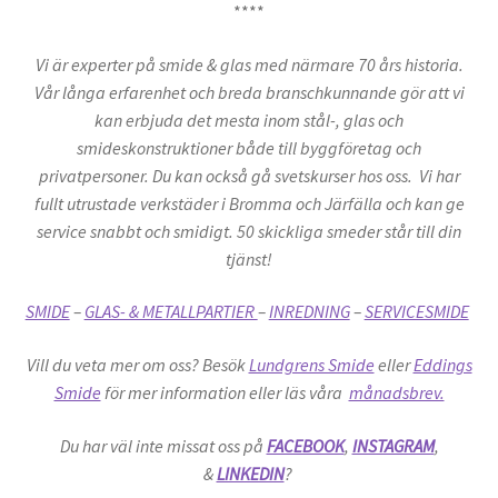
****
Vi är experter på smide & glas med närmare 70 års historia.
Vår långa erfarenhet och breda branschkunnande gör att vi
kan erbjuda det mesta inom stål-, glas och
smideskonstruktioner både till byggföretag och
privatpersoner. Du kan också gå svetskurser hos oss. Vi har
fullt utrustade verkstäder i Bromma och Järfälla och kan ge
service snabbt och smidigt. 50 skickliga smeder står till din
tjänst!
SMIDE
–
GLAS- & METALLPARTIER
–
INREDNING
–
SERVICESMIDE
Vill du veta mer om oss? Besök
Lundgrens Smide
eller
Eddings
Smide
för mer information eller läs våra
månadsbrev.
Du har väl inte missat oss på
FACEBOOK
,
INSTAGRAM
,
&
LINKEDIN
?