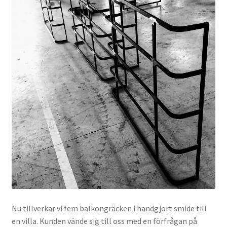
Nu tillverkar vi fem balkongräcken i handgjort smide till
en villa. Kunden vände sig till oss med en förfrågan på