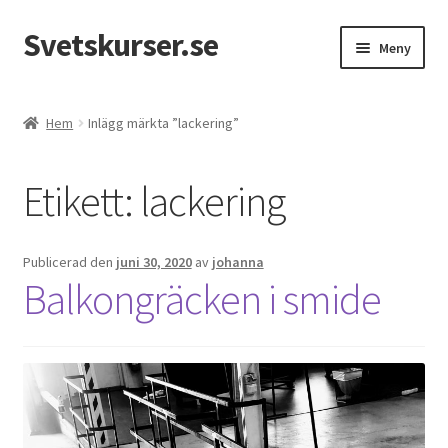
Svetskurser.se
Hoppa
Hoppa
Meny
till
till
navigering
innehåll
Kursinformation
Hem
Inlägg märkta ”lackering”
Kontakt
Etikett:
lackering
Publicerad den
juni 30, 2020
av
johanna
Balkongräcken i smide