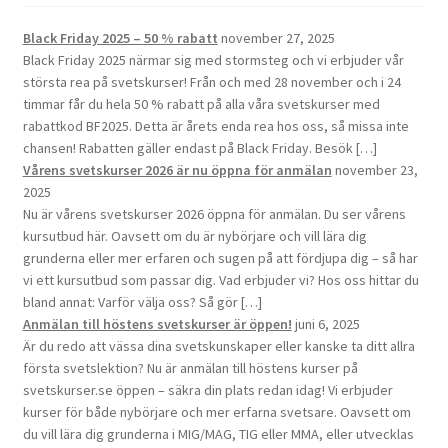
Black Friday 2025 – 50 % rabatt
november 27, 2025
Black Friday 2025 närmar sig med stormsteg och vi erbjuder vår
största rea på svetskurser! Från och med 28 november och i 24
timmar får du hela 50 % rabatt på alla våra svetskurser med
rabattkod BF2025. Detta är årets enda rea hos oss, så missa inte
chansen! Rabatten gäller endast på Black Friday. Besök […]
Vårens svetskurser 2026 är nu öppna för anmälan
november 23,
2025
Nu är vårens svetskurser 2026 öppna för anmälan. Du ser vårens
kursutbud här. Oavsett om du är nybörjare och vill lära dig
grunderna eller mer erfaren och sugen på att fördjupa dig – så har
vi ett kursutbud som passar dig. Vad erbjuder vi? Hos oss hittar du
bland annat: Varför välja oss? Så gör […]
Anmälan till höstens svetskurser är öppen!
juni 6, 2025
Är du redo att vässa dina svetskunskaper eller kanske ta ditt allra
första svetslektion? Nu är anmälan till höstens kurser på
svetskurser.se öppen – säkra din plats redan idag! Vi erbjuder
kurser för både nybörjare och mer erfarna svetsare. Oavsett om
du vill lära dig grunderna i MIG/MAG, TIG eller MMA, eller utvecklas