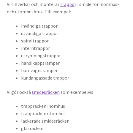
Vi tillverkar och monterar
trappo
r i smide för inomhus-
och utomhusbruk. Till exempel:
invändiga trappor
utvändiga trappor
spiraltrappor
interntrappor
utrymningstrappor
handikappsramper
barnvagnsramper
kundanpassade trappor
Vi gör också
smidesräcken
som exempelvis
trappräcken inomhus
trappräcken utomhus
lackerade smidesräcken
glasräcken