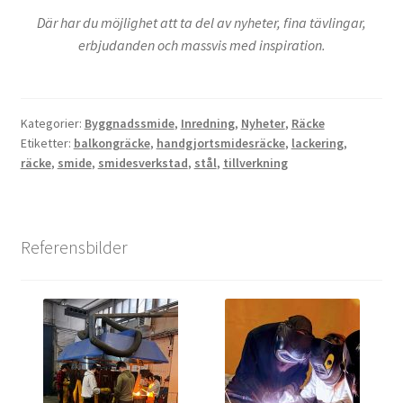
Där har du möjlighet att ta del av nyheter, fina tävlingar,
erbjudanden och massvis med inspiration.
Kategorier:
Byggnadssmide
,
Inredning
,
Nyheter
,
Räcke
Etiketter:
balkongräcke
,
handgjortsmidesräcke
,
lackering
,
räcke
,
smide
,
smidesverkstad
,
stål
,
tillverkning
Referensbilder