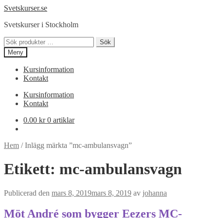
Hoppa
Hoppa
Svetskurser.se
till
till
Svetskurser i Stockholm
navigering
innehåll
Sök
Sök
efter:
Meny
Kursinformation
Kontakt
Kursinformation
Kontakt
0.00
kr
0 artiklar
Hem
/
Inlägg märkta ”mc-ambulansvagn”
Etikett:
mc-ambulansvagn
Publicerad den
mars 8, 2019
mars 8, 2019
av
johanna
Möt André som bygger Eezers MC-