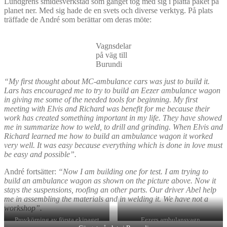
Lundgrens smidesverkstad som gänget tog med sig i platta paket på
planet ner. Med sig hade de en svets och diverse verktyg. På plats
träffade de André som berättar om deras möte:
Vagnsdelar
på väg till
Burundi
“My first thought about MC-ambulance cars was just to build it.
Lars has encouraged me to try to build an Eezer ambulance wagon
in giving me some of the needed tools for beginning. My first
meeting with Elvis and Richard was benefit for me because their
work has created something important in my life. They have showed
me in summarize how to weld, to drill and grinding. When Elvis and
Richard learned me how to build an ambulance wagon it worked
very well. It was easy because everything which is done in love must
be easy and possible”.
André fortsätter:
“Now I am building one for test. I am trying to
build an ambulance wagon as shown on the picture above. Now it
stays the suspensions, roofing an other parts. Our driver Abel help
me in assembling the materials and in welding it. We have not a
workshop”.
Provkörning av första ekipaget
Eezers ambulansvagn