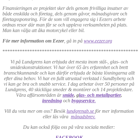
Finansieringen av projektet sker dels genom frivilliga insatser av
både enskilda och företag, dels genom gåvor, månadsgivare och
företagssponsring. För de som vill engagera sig i Eezers arbete
ordnas resor där man får se och uppleva verksamheten på plats.
Man kan välja att åka motorcykel eller bil.
För mer information
om Eezer
, gå in på
www.eezer.org
*******************************************************
Vi på Lundgrens kan erbjuda det mesta inom stål-, glas- och
smideskonstruktioner. Vi har över 65 års erfarenhet och brett
branschkunnande och kan därför erbjuda de bästa lösningarna allt
efter dina behov. Vi har en fullt utrustad verkstad i Sundbyberg och
vi kan ge bra och snabb service. I dag arbetar över 50 personer på
Lundgrens, 40 skickliga smeder & montörer och 14 projektledare.
Våra affärsområden är
smide
, g
las- och metallpartier
,
inredning
och
byggservice
.
Vill du veta mer om oss? Besök
lundgrenab.se
för mer information
eller läs våra
månadsbrev.
Du kan också följa oss på våra sociala medier:
FACEBOOK