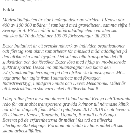
Fakta
Mödradödligheten är stor i många delar av världen. I Kenya dör
400 av 100 000 mödrar i samband med graviditeten, samma siffra i
Sverige är 4. FN:s mål är att mödradödligheten i världen ska
minskas till 70 dödsfall per 100 00 förlossningar till 2030.
Eezer Initiativet är ett svenskt nätverk av individer, organisationer
och företag som aktivt samarbetar för minskad mödradödlighet på
den afrikanska landsbygden. Det saknas ofta transportmedel till
sjukvården och det försöker Eezer lösa med hjälp av mc-baserade
sjuktransporter. Dessa mc-ambulansvagnar ska klara den
svårframkomliga terrängen på den afrikanska landsbygden. MC-
vagnarna har tagits fram i samarbete med företagen
Industriverktyg, Lundgren Smide och Devex Mekatronik. Målet är
att konstruktionen ska vara enkel att tillverka lokalt.
I dag rullar flera mc-ambulanser i bland annat Kenya och Tanzania
redo för att snabbt transportera gravida kvinnor till närmaste klinik
när det är dags att föda. Målet i pilotfasen 2017-2018 är att leverera
30 ekipage i Kenya, Tanzania, Uganda, Burundi och Kongo.
Baserat på de erfarenheterna är målet i fas två att tillverka
ytterligare 300 ekipage. Förutom att rädda liv finns målet att ska
skapa arbetstillfällen.