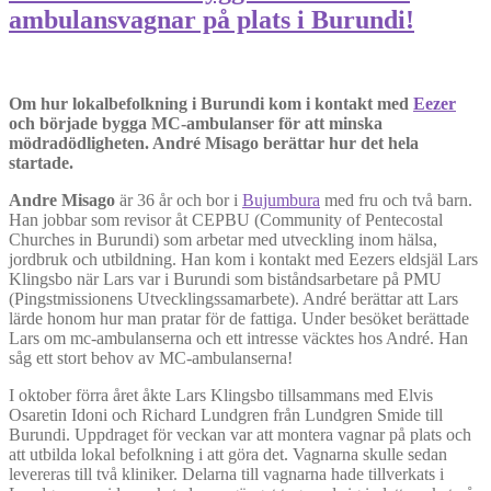
ambulansvagnar på plats i Burundi!
Om hur lokalbefolkning i Burundi kom i kontakt med
Eezer
och började bygga MC-ambulanser för att minska
mödradödligheten. André Misago berättar hur det hela
startade.
Andre Misago
är 36 år och bor i
Bujumbura
med fru och två barn.
Han jobbar som revisor åt CEPBU (Community of Pentecostal
Churches in Burundi) som arbetar med utveckling inom hälsa,
jordbruk och utbildning. Han kom i kontakt med Eezers eldsjäl Lars
Klingsbo när Lars var i Burundi som biståndsarbetare på PMU
(Pingstmissionens Utvecklingssamarbete). André berättar att Lars
lärde honom hur man pratar för de fattiga. Under besöket berättade
Lars om mc-ambulanserna och ett intresse väcktes hos André. Han
såg ett stort behov av MC-ambulanserna!
I oktober förra året åkte Lars Klingsbo tillsammans med Elvis
Osaretin Idoni och Richard Lundgren från Lundgren Smide till
Burundi. Uppdraget för veckan var att montera vagnar på plats och
att utbilda lokal befolkning i att göra det. Vagnarna skulle sedan
levereras till två kliniker. Delarna till vagnarna hade tillverkats i