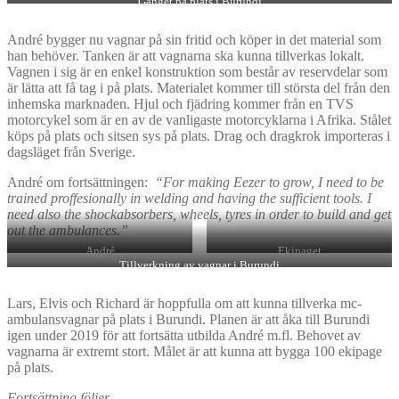
Gänget på plats i Burundi
André bygger nu vagnar på sin fritid och köper in det material som
han behöver. Tanken är att vagnarna ska kunna tillverkas lokalt.
Vagnen i sig är en enkel konstruktion som består av reservdelar som
är lätta att få tag i på plats. Materialet kommer till största del från den
inhemska marknaden. Hjul och fjädring kommer från en TVS
motorcykel som är en av de vanligaste motorcyklarna i Afrika. Stålet
köps på plats och sitsen sys på plats. Drag och dragkrok importeras i
dagsläget från Sverige.
André om fortsättningen:
“For making Eezer to grow, I need to be
trained proffesionally in welding and having the sufficient tools. I
need also the shockabsorbers, wheels, tyres in order to build and get
out the ambulances.”
André
Ekipaget
Tillverkning av vagnar i Burundi
Lars, Elvis och Richard är hoppfulla om att kunna tillverka mc-
ambulansvagnar på plats i Burundi. Planen är att åka till Burundi
igen under 2019 för att fortsätta utbilda André m.fl. Behovet av
vagnarna är extremt stort. Målet är att kunna att bygga 100 ekipage
på plats.
Fortsättning följer….