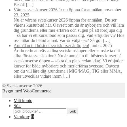
Besök […]
Vårens svetskurser 2026 är nu öppna för anmälan
november
23, 2025
Nu är vårens svetskurser 2026 öppna för anmälan. Du ser
vårens kursutbud här. Oavsett om du är nybörjare och vill lära
dig grunderna eller mer erfaren och sugen på att fördjupa dig
– så har vi ett kursutbud som passar dig. Vad erbjuder vi? Hos
oss hittar du bland annat: Varför välja oss? Så gör […]
Anmälan till höstens svetskurser är öppen!
juni 6, 2025
Är du redo att vässa dina svetskunskaper eller kanske ta ditt
allra första svetslektion? Nu är anmälan till höstens kurser på
svetskurser.se öppen – säkra din plats redan idag! Vi erbjuder
kurser för både nybörjare och mer erfarna svetsare. Oavsett
om du vill lära dig grunderna i MIG/MAG, TIG eller MMA,
eller utvecklas vidare inom […]
© Svetskurser.se 2026
Byggt med WooCommerce
.
Mitt konto
Sök
Sök
Sök
efter:
Varukorg
0