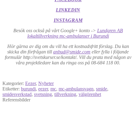
LINKEDIN
INSTAGRAM
Besök oss också på vårt Google+ konto ->
Lundgren AB
lokaltillverkning mc-ambulanser i Burundi
Hör gärna av dig om du vill ha ett kostnadsfritt förslag. Du kan
skicka din förfrågan till
anbud@smide.com
eller fylla i följande
formulär http://svetskurser.se/kontakt/. Vill du prata med någon av
våra projektledare kan du ringa oss på 08-684 118 00.
Kategorier:
Eezer
,
Nyheter
Etiketter:
burundi
,
eezer
,
mc
,
mc-ambulansvagn
,
smide
,
smidesverkstad
,
svetsning
,
tillverkning
,
välgörenhet
Referensbilder