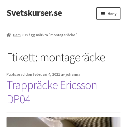
Svetskurser.se
Hoppa
Hoppa
Meny
till
till
navigering
innehåll
Kursinformation
Hem
Inlägg märkta ”montageräcke”
Kontakt
Etikett:
montageräcke
Publicerad den
februari 4, 2021
av
johanna
Trappräcke Ericsson
DP04