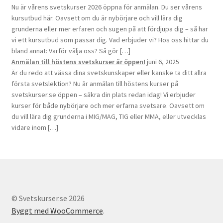
Nu är vårens svetskurser 2026 öppna för anmälan. Du ser vårens
kursutbud här. Oavsett om du är nybörjare och vill lära dig
grunderna eller mer erfaren och sugen på att fördjupa dig – så har
vi ett kursutbud som passar dig. Vad erbjuder vi? Hos oss hittar du
bland annat: Varför välja oss? Så gör […]
Anmälan till höstens svetskurser är öppen!
juni 6, 2025
Är du redo att vässa dina svetskunskaper eller kanske ta ditt allra
första svetslektion? Nu är anmälan till höstens kurser på
svetskurser.se öppen – säkra din plats redan idag! Vi erbjuder
kurser för både nybörjare och mer erfarna svetsare. Oavsett om
du vill lära dig grunderna i MIG/MAG, TIG eller MMA, eller utvecklas
vidare inom […]
© Svetskurser.se 2026
Byggt med WooCommerce
.