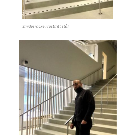
Smidesräcke i rostfritt stål