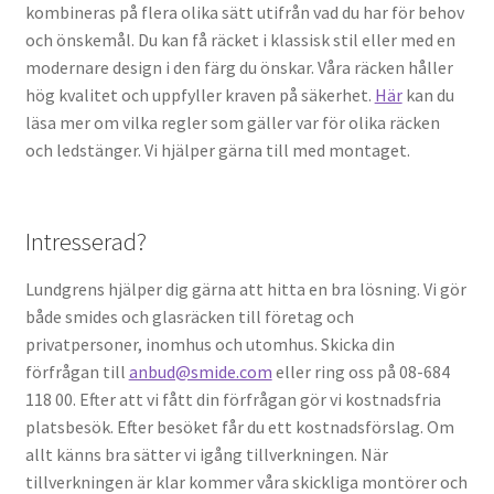
kombineras på flera olika sätt utifrån vad du har för behov
och önskemål. Du kan få räcket i klassisk stil eller med en
modernare design i den färg du önskar. Våra räcken håller
hög kvalitet och uppfyller kraven på säkerhet.
Här
kan du
läsa mer om vilka regler som gäller var för olika räcken
och ledstänger. Vi hjälper gärna till med montaget.
Intresserad?
Lundgrens hjälper dig gärna att hitta en bra lösning. Vi gör
både smides och glasräcken till företag och
privatpersoner, inomhus och utomhus. Skicka din
förfrågan till
anbud@smide.com
eller ring oss på 08-684
118 00. Efter att vi fått din förfrågan gör vi kostnadsfria
platsbesök. Efter besöket får du ett kostnadsförslag. Om
allt känns bra sätter vi igång tillverkningen. När
tillverkningen är klar kommer våra skickliga montörer och