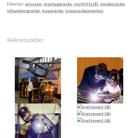
Etiketter:
ericsson
,
montageräcke
,
rostfrittstål
,
smidesräcke
,
tillverkningräcke
,
trappräcke
,
trappräckeinomhus
Referensbilder