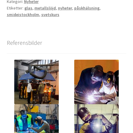
Kategori:
Nyheter
Etiketter:
glas
,
metallslöjd
,
nyheter
,
påskhälsning
,
smideistockholm
,
svetskurs
Referensbilder