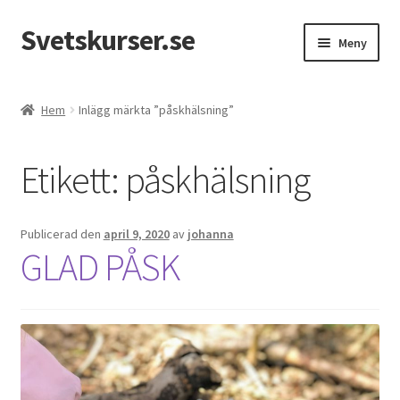
Svetskurser.se
Hoppa
Hoppa
Meny
till
till
navigering
innehåll
Kursinformation
Hem
Inlägg märkta ”påskhälsning”
Kontakt
Etikett:
påskhälsning
Publicerad den
april 9, 2020
av
johanna
GLAD PÅSK