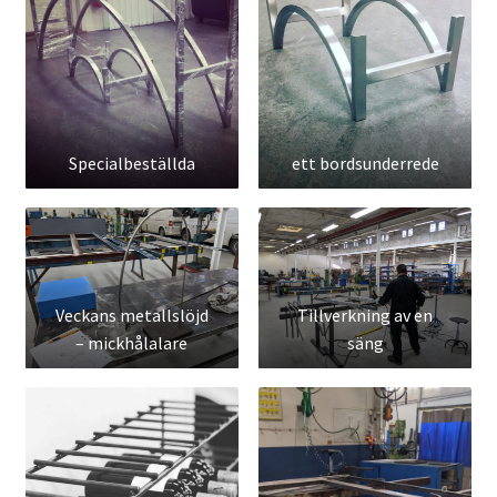
Specialbeställda
ett bordsunderrede
Veckans metallslöjd
Tillverkning av en
– mickhålalare
säng