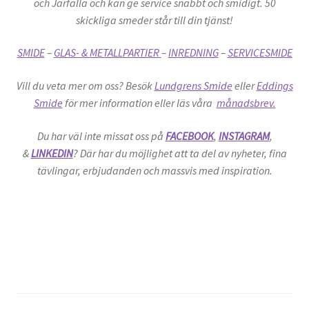
och Järfälla och kan ge service snabbt och smidigt. 50
skickliga smeder står till din tjänst!
SMIDE
–
GLAS- & METALLPARTIER
–
INREDNING
–
SERVICESMIDE
Vill du veta mer om oss? Besök
Lundgrens Smide
eller
Eddings
Smide
för mer information eller läs våra
månadsbrev.
Du har väl inte missat oss på
FACEBOOK
,
INSTAGRAM
,
&
LINKEDIN
?
Där har du möjlighet att ta del av nyheter, fina
tävlingar, erbjudanden och massvis med inspiration.