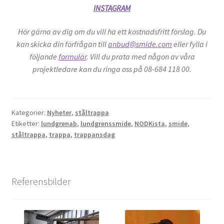
INSTAGRAM
Hör gärna av dig om du vill ha ett kostnadsfritt förslag. Du
kan skicka din förfrågan till
anbud@smide.com
eller fylla i
följande
formulär
. Vill du prata med någon av våra
projektledare kan du ringa oss på 08-684 118 00.
Kategorier:
Nyheter
,
ståltrappa
Etiketter:
lundgrenab
,
lundgrenssmide
,
NODKista
,
smide
,
ståltrappa
,
trappa
,
trappansdag
Referensbilder