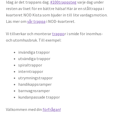
Idag är det trappans dag.
#100trappsteg
varje dag under
resten av livet för en bättre hälsa! Här är en ståltrappa i
kvarteret NOD Kista som bjuder in till lite vardagsmotion.
Läs mer om
vår trappa
i NOD-kvarteret.
Vi tillverkar och monterar
trappo
r i smide för inomhus-
och utomhusbruk. Till exempel:
invändiga trappor
utvändiga trappor
spiraltrappor
interntrappor
utrymningstrappor
handikappsramper
barnvagnsramper
kundanpassade trappor
Välkommen med din
förfrågan!