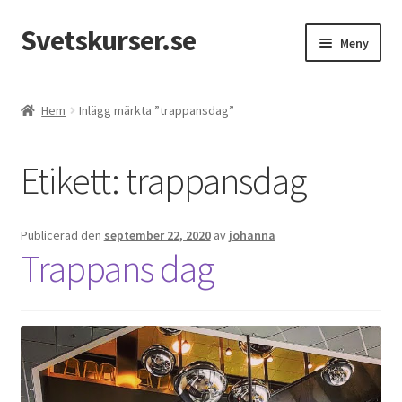
Svetskurser.se
Hoppa
Hoppa
Meny
till
till
navigering
innehåll
Kursinformation
Hem
Inlägg märkta ”trappansdag”
Kontakt
Etikett:
trappansdag
Publicerad den
september 22, 2020
av
johanna
Trappans dag