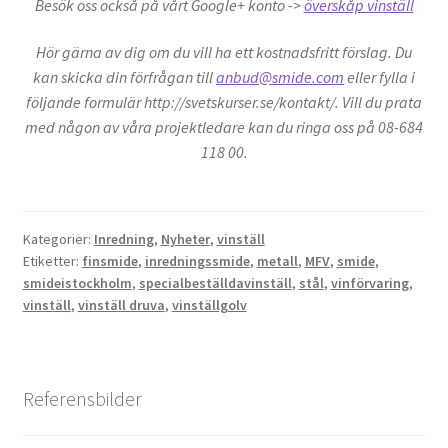
Besök oss också på vårt Google+ konto ->
överskåp vinställ
Hör gärna av dig om du vill ha ett kostnadsfritt förslag. Du
kan skicka din förfrågan till
anbud@smide.com
eller fylla i
följande formulär http://svetskurser.se/kontakt/. Vill du prata
med någon av våra projektledare kan du ringa oss på 08-684
118 00.
Kategorier:
Inredning
,
Nyheter
,
vinställ
Etiketter:
finsmide
,
inredningssmide
,
metall
,
MFV
,
smide
,
smideistockholm
,
specialbeställdavinställ
,
stål
,
vinförvaring
,
vinställ
,
vinställ druva
,
vinställgolv
Referensbilder