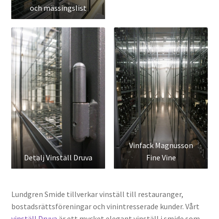
och mässingslist
Vinfack Magnusson
Detalj Vinställ Druva
Fine Vine
Lundgren Smide tillverkar vinställ till restauranger,
bostadsrättsföreningar och vinintresserade kunder. Vårt
vinställ Druva
är ett mycket elegant vinställ i smide som