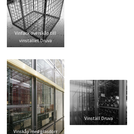
Vinfack överskåp till
vinstället Druva
Vinställ Druva
Vinskåp med glasdörr