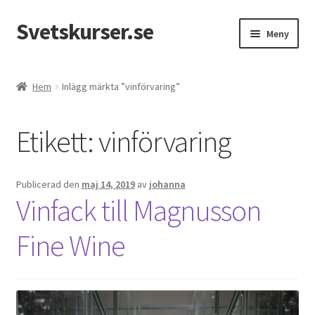
Svetskurser.se
Hoppa
Hoppa
Meny
till
till
navigering
innehåll
Kursinformation
Hem
Inlägg märkta ”vinförvaring”
Kontakt
Etikett:
vinförvaring
Publicerad den
maj 14, 2019
av
johanna
Vinfack till Magnusson
Fine Wine