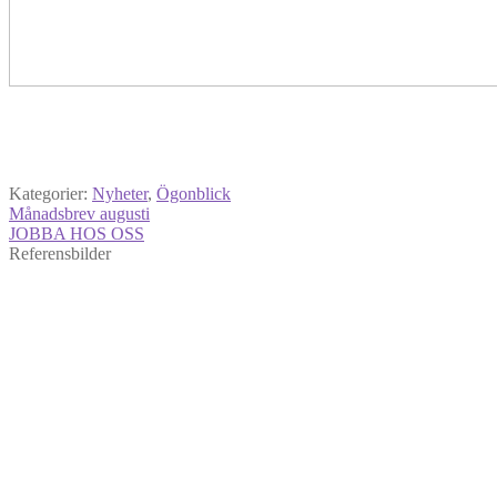
Kategorier:
Nyheter
,
Ögonblick
Inläggsnavigering
Föregående
Månadsbrev augusti
inlägg:
Nästa
JOBBA HOS OSS
inlägg:
Referensbilder