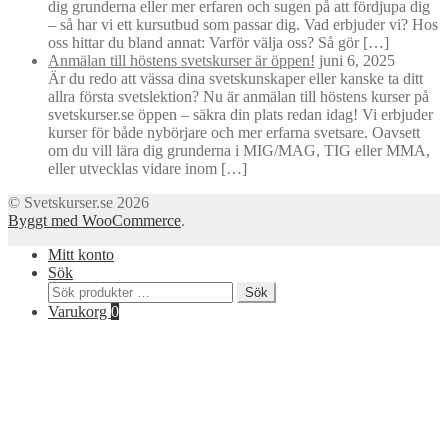
dig grunderna eller mer erfaren och sugen på att fördjupa dig
– så har vi ett kursutbud som passar dig. Vad erbjuder vi? Hos
oss hittar du bland annat: Varför välja oss? Så gör […]
Anmälan till höstens svetskurser är öppen!
juni 6, 2025
Är du redo att vässa dina svetskunskaper eller kanske ta ditt
allra första svetslektion? Nu är anmälan till höstens kurser på
svetskurser.se öppen – säkra din plats redan idag! Vi erbjuder
kurser för både nybörjare och mer erfarna svetsare. Oavsett
om du vill lära dig grunderna i MIG/MAG, TIG eller MMA,
eller utvecklas vidare inom […]
© Svetskurser.se 2026
Byggt med WooCommerce
.
Mitt konto
Sök
Sök
Sök
efter:
Varukorg
0