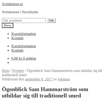
Hoppa
Hoppa
Svetskurser.se
till
till
Svetskurser i Stockholm
navigering
innehåll
Sök
Sök
efter:
Meny
Kursinformation
Kontakt
Kursinformation
Kontakt
0.00
kr
0 artiklar
Hem
/
Nyheter
/
Ögonblick Sam Hammarström som utbildar sig till
traditionell smed
Publicerad den
september 6, 2017
av
johanna
Ögonblick Sam Hammarström som
utbildar sig till traditionell smed