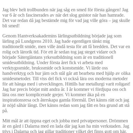
Jag blev helt trollbunden när jag såg en smed för första gången! Jag
var 6 år och fascinerades av när det slog gnistor när han hamrade.
Det var redan då jag bestämde mig för vad jag ville göra – jag skulle
bli smed!
Genom Hantverksakademins lärlingsutbildning började jag som
lärling på Lundgrens 2010. Jag hade egentligen tänkt mig
traditionellt smide, men ville ändå testa för att få bredden. Det var en
rolig och lärorik tid. För ett år sedan tog jag steget vidare och
började Sätergläntans yrkesutbildning som är en traditionell
smidesutbildning. Under första året fick vi arbeta med
verktygssmide, brukssmide och konstsmide. Vi lärde oss
handverktyg och hur järn och stål går att bearbeta med hjälp av olika
smidesmetoder. Till viss del fick vi också lära oss moderna metoder
för att hänga med i utvecklingen. Hittills har metallurgi varit roligast!
Jag har precis börjat mitt andra år. I år kommer vi fördjupa oss och
lära oss mer komplicerade grejer. Vi kommer åka på en
inspirationsresa och återskapa gamla föremål. Det känns rätt och jag
är nöjd såhär långt. Det känns redan som jag fått en bra grund att stå
på.
Mitt mål är att öppna eget och jobba med privatpersoner. Drömmen
är en gård i Dalarna med en lada där jag kan ha min verkstaden. Jag
trivs i Dalarna och jag gillar traditioner vilket det finns gott om här.