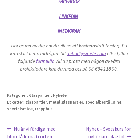
FACEBOOK
LINKEDIN
INSTAGRAM
Hör gärna av dig om du vill ha ett kostnadsfritt förslag. Du
kan skicka din förfrågan till
anbud@smide.com
eller fylla i
följande
formulär
. Vill du prata med någon av våra
projektledare kan du ringa oss på 08-684 118 00.
Kategorier:
Glaspartier
,
Nyheter
Etiketter:
glaspartier
,
metallglaspartier
,
specialbeställning
,
specialsmide
,
trapphus
Inläggsnavigering
Föregående
Nästa
Nu är vi färdiga med
Nyhet – Svetskurs för
inlägg:
inlägg:
blomlådorna i corten
nybörjare, dagtid