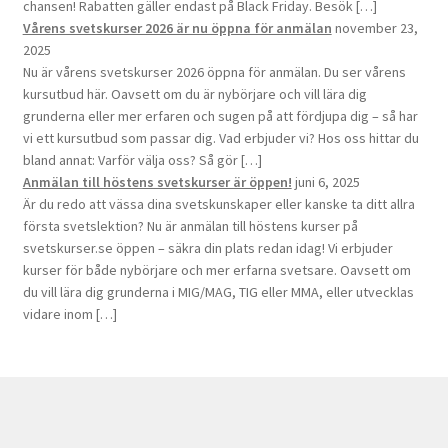
chansen! Rabatten gäller endast på Black Friday. Besök […]
Vårens svetskurser 2026 är nu öppna för anmälan
november 23,
2025
Nu är vårens svetskurser 2026 öppna för anmälan. Du ser vårens
kursutbud här. Oavsett om du är nybörjare och vill lära dig
grunderna eller mer erfaren och sugen på att fördjupa dig – så har
vi ett kursutbud som passar dig. Vad erbjuder vi? Hos oss hittar du
bland annat: Varför välja oss? Så gör […]
Anmälan till höstens svetskurser är öppen!
juni 6, 2025
Är du redo att vässa dina svetskunskaper eller kanske ta ditt allra
första svetslektion? Nu är anmälan till höstens kurser på
svetskurser.se öppen – säkra din plats redan idag! Vi erbjuder
kurser för både nybörjare och mer erfarna svetsare. Oavsett om
du vill lära dig grunderna i MIG/MAG, TIG eller MMA, eller utvecklas
vidare inom […]