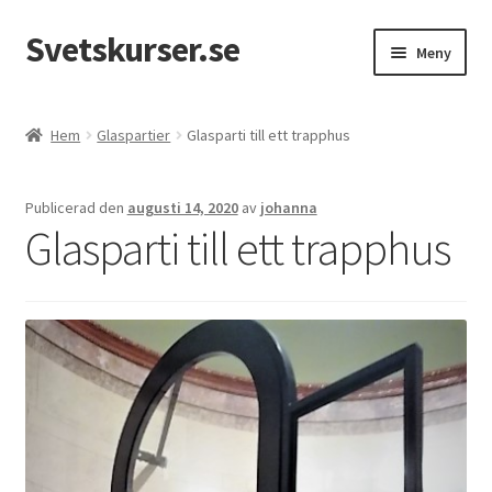
Svetskurser.se
Hoppa
Hoppa
Meny
till
till
navigering
innehåll
Kursinformation
Hem
Glaspartier
Glasparti till ett trapphus
Kontakt
Publicerad den
augusti 14, 2020
av
johanna
Glasparti till ett trapphus