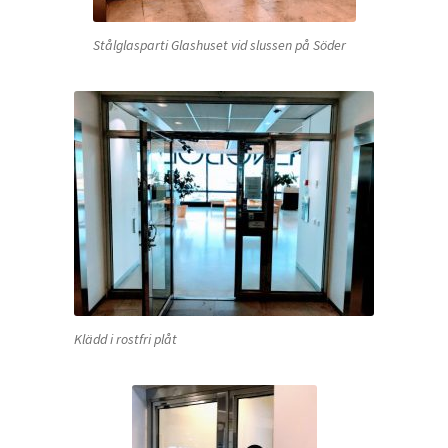
Stålglasparti Glashuset vid slussen på Söder
Klädd i rostfri plåt