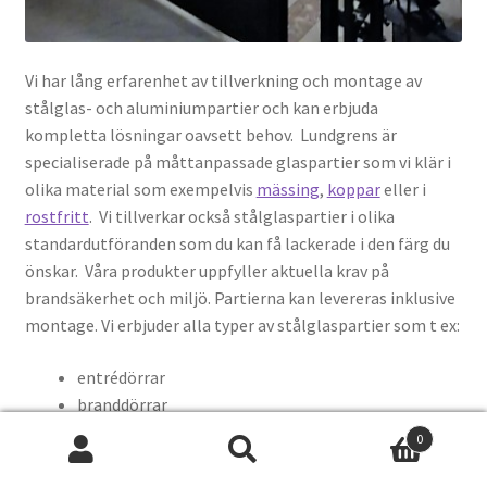
Vi har lång erfarenhet av tillverkning och montage av
stålglas- och aluminiumpartier och kan erbjuda
kompletta lösningar oavsett behov. Lundgrens är
specialiserade på måttanpassade glaspartier som vi klär i
olika material som exempelvis
mässing
,
koppar
eller i
rostfritt
. Vi tillverkar också stålglaspartier i olika
standardutföranden som du kan få lackerade i den färg du
önskar. Våra produkter uppfyller aktuella krav på
brandsäkerhet och miljö. Partierna kan levereras inklusive
montage. Vi erbjuder alla typer av stålglaspartier som t ex:
entrédörrar
branddörrar
säkerhetsdörrar
0
skjutbara glaspartier
Sök
Sök
industrial windows