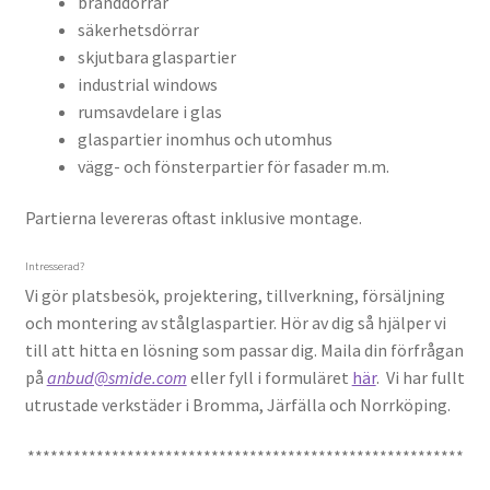
branddörrar
e
e
m
säkerhetsdörrar
e
e
h
skjutbara glaspartier
t
t
u
industrial windows
s
rumsavdelare i glas
glaspartier inomhus och utomhus
vägg- och fönsterpartier för fasader m.m.
Partierna levereras oftast inklusive montage.
Intresserad?
Vi gör platsbesök, projektering, tillverkning, försäljning
och montering av stålglaspartier. Hör av dig så hjälper vi
till att hitta en lösning som passar dig. Maila din förfrågan
på
anbud@smide.com
eller fyll i formuläret
här
. Vi har fullt
utrustade verkstäder i Bromma, Järfälla och Norrköping.
*********************************************************