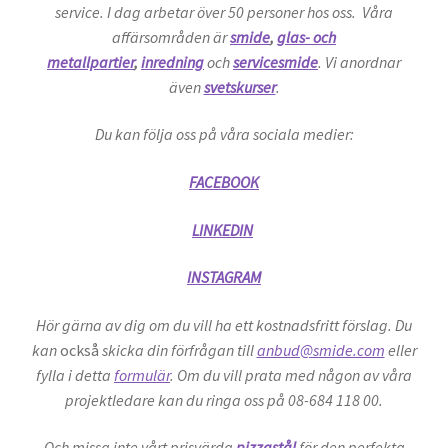
service. I dag arbetar över 50 personer hos oss. Våra
affärsområden är
smide
,
glas- och
metallpartier
,
inredning
och
servicesmide
. Vi anordnar
även
svetskurser
.
Du kan följa oss på våra sociala medier:
FACEBOOK
LINKEDIN
INSTAGRAM
Hör gärna av dig om du vill ha ett kostnadsfritt förslag. Du
kan
också
skicka din förfrågan till
anbud@smide.com
eller
fylla i detta
formulär
. Om du vill prata med någon av våra
projektledare kan du ringa oss på 08-684 118 00.
Och missa inte vårt prisvärda
pizzastål
för den perfekta