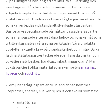
Vi på Lundgrens har lång erfarenhet av tillverkning och
t
s
r
n
r
n
t
i
i
montage av stålglas- och aluminiumpartier och kan
i
a
g
r
g
i
S
m
erbjuda kompletta helhetslösningar oavsett behov. Vår
r
s
p
s
p
e
ambition är att kunden ska kunna få glaspartier utöver det
d
d
a
d
å
d
som kan erbjudas vid standardtillverkade glaspartier.
ö
ö
r
ö
r
d
Därför är vi specialiserade på måttanpassade glaspartier
r
r
t
r
v
ö
som är anpassade efter just dina behov och önskemål som
r
r
i
r
ä
r
vi tillverkar själva i våra egna verkstäder. Våra produkter
p
S
S
v
g
r
uppfyller aktuella krav på brandsäkerhet och miljö. Du kan
a
p
p
i
s
s
få dina stålglaspartier lackerade i den färg du önskar och
r
å
å
d
m
t
du väljer själv beslag, handtag, infästningar osv. Vi klär
t
r
r
t
u
ä
också partier i olika material som exempelvis
mässing
,
i
v
v
r
s
n
koppar
och
rostfritt
.
ä
ä
a
e
g
g
g
p
e
a
Vi erbjuder stålglaspartier till bland annat hemmet,
s
s
p
t
r
uteplatser, entréer, butiker, sjukhus och skolor som t ex:
m
m
a
i
e
u
u
n
entrédörrar
s
s
o