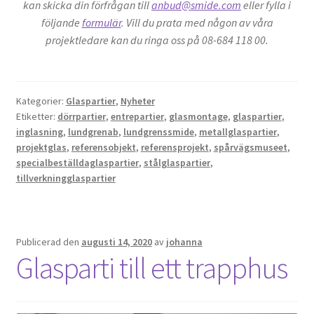
kan skicka din förfrågan till
anbud@smide.com
eller fylla i
följande
formulär
. Vill du prata med någon av våra
projektledare kan du ringa oss på 08-684 118 00.
Kategorier:
Glaspartier
,
Nyheter
Etiketter:
dörrpartier
,
entrepartier
,
glasmontage
,
glaspartier
,
inglasning
,
lundgrenab
,
lundgrenssmide
,
metallglaspartier
,
projektglas
,
referensobjekt
,
referensprojekt
,
spårvägsmuseet
,
specialbeställdaglaspartier
,
stålglaspartier
,
tillverkningglaspartier
Publicerad den
augusti 14, 2020
av
johanna
Glasparti till ett trapphus