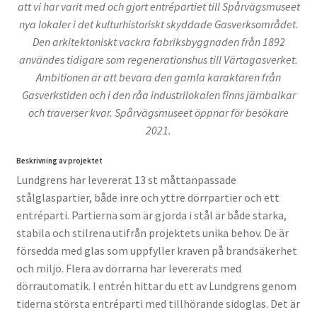
att vi har varit med och gjort entrépartiet till Spårvägsmuseet
nya lokaler i det kulturhistoriskt skyddade Gasverksområdet.
Den arkitektoniskt vackra fabriksbyggnaden från 1892
användes tidigare som regenerationshus till Värtagasverket.
Ambitionen är att bevara den gamla karaktären från
Gasverkstiden och i den råa industrilokalen finns järnbalkar
och traverser kvar. Spårvägsmuseet öppnar för besökare
2021.
Beskrivning av projektet
Lundgrens har levererat 13 st måttanpassade
stålglaspartier, både inre och yttre dörrpartier och ett
entréparti. Partierna som är gjorda i stål är både starka,
stabila och stilrena utifrån projektets unika behov. De är
försedda med glas som uppfyller kraven på brandsäkerhet
och miljö. Flera av dörrarna har levererats med
dörrautomatik. I entrén hittar du ett av Lundgrens genom
tiderna största entréparti med tillhörande sidoglas. Det är