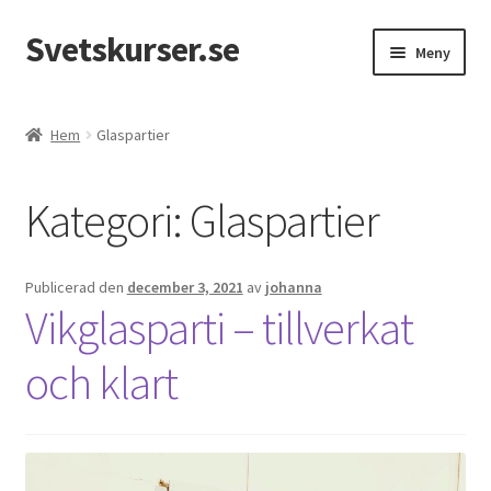
Svetskurser.se
Hoppa
Hoppa
Meny
till
till
navigering
innehåll
Kursinformation
Hem
Glaspartier
Kontakt
Kategori:
Glaspartier
Publicerad den
december 3, 2021
av
johanna
Vikglasparti – tillverkat
och klart