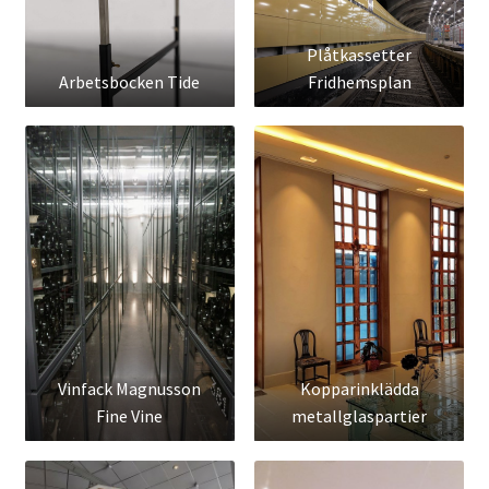
Plåtkassetter
Arbetsbocken Tide
Fridhemsplan
Vinfack Magnusson
Kopparinklädda
Fine Vine
metallglaspartier