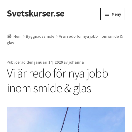
Svetskurser.se
Hoppa
Hoppa
Meny
till
till
navigering
innehåll
Kursinformation
Hem
Byggnadssmide
Vi är redo för nya jobb inom smide &
glas
Kontakt
Publicerad den
januari 14, 2020
av
johanna
Vi är redo för nya jobb
inom smide & glas