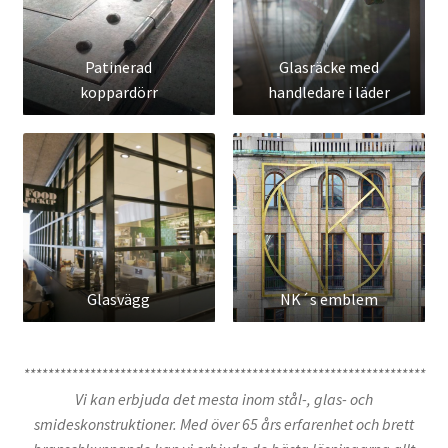
Patinerad
Glasräcke med
koppardörr
handledare i läder
Glasvägg
NK´s emblem
*******************************************************************
Vi kan erbjuda det mesta inom stål-, glas- och
smideskonstruktioner. Med över 65 års erfarenhet och brett