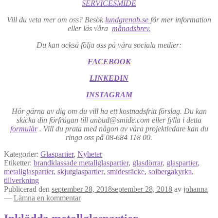
SERVICESMIDE
Vill du veta mer om oss? Besök
lundgrenab.se
för mer information
eller läs våra
månadsbrev.
Du kan också följa oss på våra sociala medier:
FACEBOOK
LINKEDIN
INSTAGRAM
Hör gärna av dig om du vill ha ett kostnadsfritt förslag. Du kan
skicka din förfrågan till anbud@smide.com eller fylla i detta
formulär
. Vill du prata med någon av våra projektledare kan du
ringa oss på 08-684 118 00.
Kategorier:
Glaspartier
,
Nyheter
Etiketter:
brandklassade metallglaspartier
,
glasdörrar
,
glaspartier
,
metallglaspartier
,
skjutglaspartier
,
smidesräcke
,
solbergakyrka
,
tillverkning
Publicerad den
september 28, 2018
september 28, 2018
av
johanna
—
Lämna en kommentar