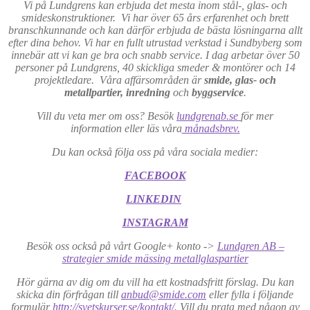
Vi på Lundgrens kan erbjuda det mesta inom stål-, glas- och
smideskonstruktioner. Vi har över 65 års erfarenhet och brett
branschkunnande och kan därför erbjuda de bästa lösningarna allt
efter dina behov. Vi har en fullt utrustad verkstad i Sundbyberg som
innebär att vi kan ge bra och snabb service. I dag arbetar över 50
personer på Lundgrens, 40 skickliga smeder & montörer och 14
projektledare. Våra affärsområden är
smide, glas- och
metallpartier, inredning
och
byggservice
.
Vill du veta mer om oss? Besök
lundgrenab.se
för mer
information eller läs våra
månadsbrev.
Du kan också följa oss på våra sociala medier:
FACEBOOK
LINKEDIN
INSTAGRAM
Besök oss också på vårt Google+ konto ->
Lundgren AB –
strategier smide mässing metallglaspartier
Hör gärna av dig om du vill ha ett kostnadsfritt förslag. Du kan
skicka din förfrågan till
anbud@smide.com
eller fylla i följande
formulär
http://svetskurser.se/kontakt/
. Vill du prata med någon av