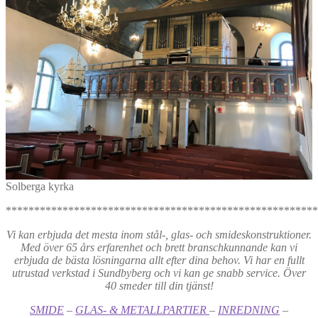
Solberga kyrka
*******************************************************
Vi kan erbjuda det mesta inom stål-, glas- och smideskonstruktioner.
Med över 65 års erfarenhet och brett branschkunnande kan vi
erbjuda de bästa lösningarna allt efter dina behov. Vi har en fullt
utrustad verkstad i Sundbyberg och vi kan ge snabb service. Över
40 smeder till din tjänst!
SMIDE
–
GLAS- & METALLPARTIER
–
INREDNING
–