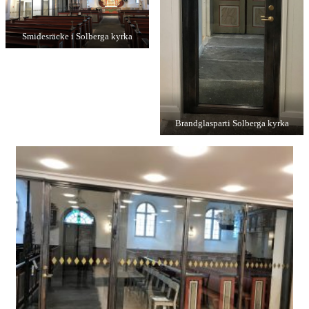
Smidesräcke i Solberga kyrka
Brandglasparti Solberga kyrka