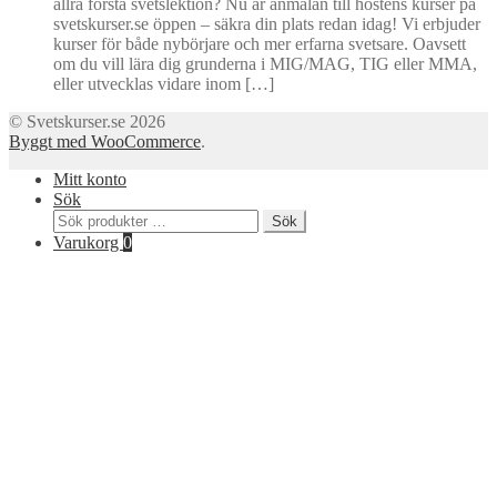
allra första svetslektion? Nu är anmälan till höstens kurser på
svetskurser.se öppen – säkra din plats redan idag! Vi erbjuder
kurser för både nybörjare och mer erfarna svetsare. Oavsett
om du vill lära dig grunderna i MIG/MAG, TIG eller MMA,
eller utvecklas vidare inom […]
© Svetskurser.se 2026
Byggt med WooCommerce
.
Mitt konto
Sök
Sök
Sök
efter:
Varukorg
0