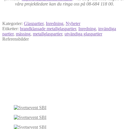
våra projektledare kan du ringa oss på 08-684 118 00.
Kategorier:
Glaspartier
,
Inredning
,
Nyheter
Etiketter:
brandklassade metallglaspartier
,
Inredning
,
invändiga
partier
,
mässing
,
metallglaspartier
,
utvändiga glaspartier
Referensbilder