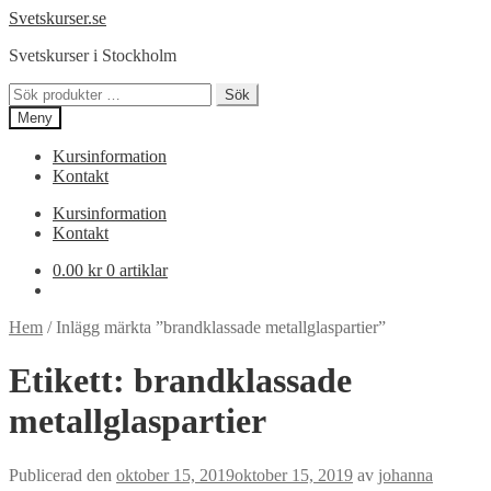
Hoppa
Hoppa
Svetskurser.se
till
till
Svetskurser i Stockholm
navigering
innehåll
Sök
Sök
efter:
Meny
Kursinformation
Kontakt
Kursinformation
Kontakt
0.00
kr
0 artiklar
Hem
/
Inlägg märkta ”brandklassade metallglaspartier”
Etikett:
brandklassade
metallglaspartier
Publicerad den
oktober 15, 2019
oktober 15, 2019
av
johanna